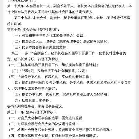
长不得兼任秘书长。
第二十八条 本会设会长一人，副会长若干人。会长为本行业协会的法定代表人，本
行业协会法定代表人不得兼任其他社会团体的法定代表人。
第二十九条 本会会长、副会长、秘书长每届任期4年，会长、秘书长连任不得
超过两届。
第三十条 本会会长行使下列职权：
（一）召集和主持理事会（或常务理事会）会议；
（二）检查会员大会、理事会（或常务理事会）决议的落实情况；
（三）代表本协会签署有关重要文件；
第三十一条 本会副会长、秘书长在会长领导下开展工作，秘书长对理事会负
责。秘书长为专职，行使下列职权：
（一）主持办事机构开展日常工作，组织实施年度工作计划；
（二）组织制定、实施年度工作计划和预算、决定；
（三）协调各分支机构、代表机构、实体机构开展工作；
（四）提名副秘书长以及各办事机构、分支机构、代表机构和实体机构主要负责
人，交理事会或常务理事会决定；
（五）提名办事机构、代表机构、实体机构专职工作人员的聘用；
（六）处理其他日常事务；
秘书长列席理事会、常务理事会会议。
第三十二条 监事行使下列职权：
（一）对会员大会和理事会的选举、罢免进行监督；
（二）对理事会履行会员大会的决议进行监督；
（三）检查协会财务和会计资料，监督理事会遵守法律和章程的情况；
（四）监事列席理事会会议，有权向理事会提出质询和建议，