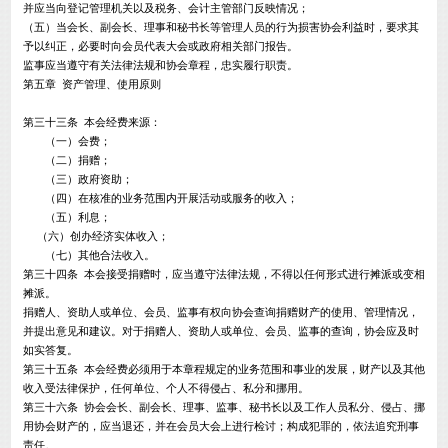
并应当向登记管理机关以及税务、会计主管部门反映情况；
（五）当会长、副会长、理事和秘书长等管理人员的行为损害协会利益时，要求其
予以纠正，必要时向会员代表大会或政府相关部门报告。
监事应当遵守有关法律法规和协会章程，忠实履行职责。
第五章 资产管理、使用原则
第三十三条 本会经费来源：
（一）会费；
（二）捐赠；
（三）政府资助；
（四）在核准的业务范围内开展活动或服务的收入；
（五）利息；
（六）创办经济实体收入；
（七）其他合法收入。
第三十四条 本会接受捐赠时，应当遵守法律法规，不得以任何形式进行摊派或变相
摊派。
捐赠人、资助人或单位、会员、监事有权向协会查询捐赠财产的使用、管理情况，
并提出意见和建议。对于捐赠人、资助人或单位、会员、监事的查询，协会应及时
如实答复。
第三十五条 本会经费必须用于本章程规定的业务范围和事业的发展，财产以及其他
收入受法律保护，任何单位、个人不得侵占、私分和挪用。
第三十六条 协会会长、副会长、理事、监事、秘书长以及工作人员私分、侵占、挪
用协会财产的，应当退还，并在会员大会上进行检讨；构成犯罪的，依法追究刑事
责任。