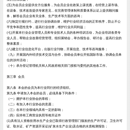
(五)为会员企业提供全方位服务，为会员企业在政策上谋优惠，在经营上谋市场、
在设备、技术改造提供专家意见，在完善管理体制和质量体系认证上提供顾问服
务，解答会员企业有关业务、生产技术等方面的咨询；
(六)制定行规行约，进行行业协调自律，维护行业经济活动的正常秩序，防止不公
平竞争和恶性竞争，提高行业信誉，维护行业共同利益；
(七)开展本行业企业管理人员和专业技术人员的各种培训活动，为企业培训各类专
业人员，帮助企业改善经营管理。组织展销会，举办报告会、研讨会，提高行业的
整体素质；
(八)建立行业信息化平台，出版行业刊物，开展信息、技术等咨询服务；
（九）开展国内外经济技术交流与合作，协助会员单位开拓国际市场，协调会员单
位的涉外活动；
（十）承办登记管理机关和人民政府相关部门授权与委托的其他各工作。
第三章 会员
第八条 本会的会员为本行业同行的经济组织。
第九条 申请加入本会的会员，必须具备下列条件：
（一）拥护本行业协会的章程；
（二）有加入本行业协会的意愿；
（三）在本行业领域内具有一定的影响；
（四）应持有工商营业执照等相关证件
(1)具有法人资格饮用水生产企业已取得行政管理部门颁发的生产许可证、卫生许可
证、取水证、矿产资源开采证(矿泉水生产企业)及合格的水质检测报告；