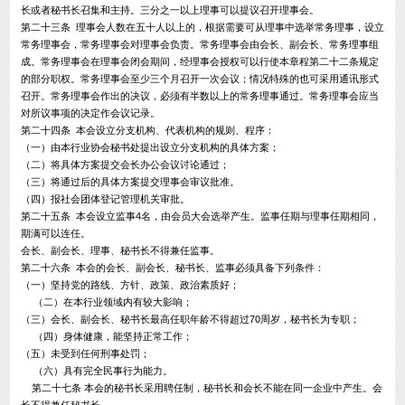
长或者秘书长召集和主持。三分之一以上理事可以提议召开理事会。
第二十三条 理事会人数在五十人以上的，根据需要可从理事中选举常务理事，设立
常务理事会，常务理事会对理事会负责。常务理事会由会长、副会长、常务理事组
成。常务理事会在理事会闭会期间，经理事会授权可以行使本章程第二十二条规定
的部分职权。常务理事会至少三个月召开一次会议；情况特殊的也可采用通讯形式
召开。常务理事会作出的决议，必须有半数以上的常务理事通过。常务理事会应当
对所议事项的决定作会议记录。
第二十四条 本会设立分支机构、代表机构的规则、程序：
（一）由本行业协会秘书处提出设立分支机构的具体方案；
（二）将具体方案提交会长办公会议讨论通过；
（三）将通过后的具体方案提交理事会审议批准。
（四）报社会团体登记管理机关审批。
第二十五条 本会设立监事4名，由会员大会选举产生。监事任期与理事任期相同，
期满可以连任。
会长、副会长、理事、秘书长不得兼任监事。
第二十六条 本会的会长、副会长、秘书长、监事必须具备下列条件：
（一）坚持党的路线、方针、政策、政治素质好；
（二）在本行业领域内有较大影响；
（三）会长、副会长、秘书长最高任职年龄不得超过70周岁，秘书长为专职；
（四）身体健康，能坚持正常工作；
（五）未受到任何刑事处罚；
（六）具有完全民事行为能力。
第二十七条 本会的秘书长采用聘任制，秘书长和会长不能在同一企业中产生。会