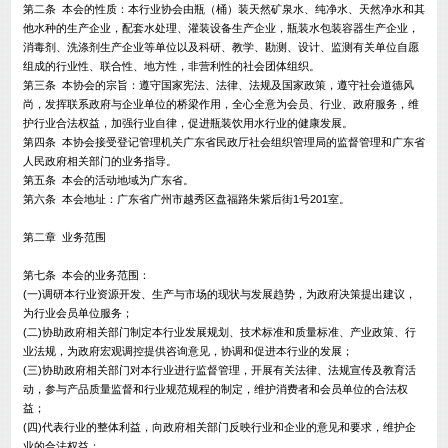
第二条 本会的性质：本行业协会由瓶（桶）装天然矿泉水、纯净水、天然净水和其
他水种的生产企业，配套水处理、灌装设备生产企业，瓶装水包装容器生产企业，
消毒剂、洗涤剂生产企业等单位以及科研、教学、勘测、设计、监测有关单位自愿
组成的行业性、联合性、地方性，非营利性的社会团体组织。
第三条 本协会的宗旨：遵守国家宪法、法律、法规及国家政策，遵守社会道德风
尚，发挥联系政府与企业单位的桥梁作用，全心全意为会员、行业、政府服务，维
护行业合法权益，加强行业自律，促进瓶装饮用水行业的健康发展。
第四条 本协会接受登记管理机关广东省民政厅社会组织管理局的监督管理和广东省
人民政府相关部门的业务指导。
第五条 本会的活动地域为广东省。
第六条 本会地址：广东省广州市越秀区盘福路朱紫后街1号201室。
第二章 业务范围
第七条 本会的业务范围：
(一)调研本行业资源开发、生产与市场的现状与发展趋势，为政府决策提出建议，
为行业会员单位服务；
(二)协助政府相关部门制定本行业发展规划、技术标准和质量标准、产业政策、行
业法规，为政府宏观调控提供咨询意见，协调和促进本行业的发展；
(三)协助政府相关部门对本行业进行监督管理，开展有关法律、法规宣传及教育活
动，参与产品质量监督和行业规范规程的制定，维护消费者和会员单位的合法权
益；
(四)代表行业的整体利益，向政府相关部门反映行业和企业的意见和要求，维护企
业的合法权益；