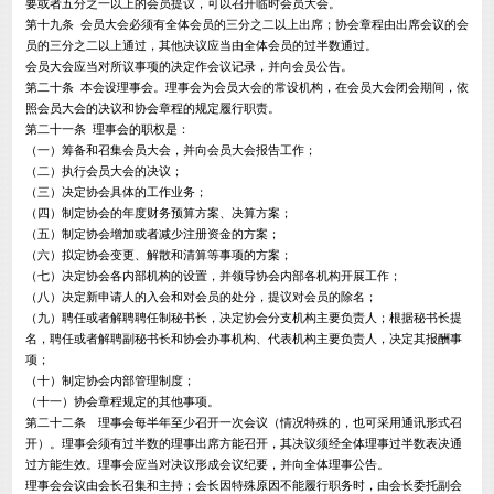
要或者五分之一以上的会员提议，可以召开临时会员大会。
第十九条 会员大会必须有全体会员的三分之二以上出席；协会章程由出席会议的会
员的三分之二以上通过，其他决议应当由全体会员的过半数通过。
会员大会应当对所议事项的决定作会议记录，并向会员公告。
第二十条 本会设理事会。理事会为会员大会的常设机构，在会员大会闭会期间，依
照会员大会的决议和协会章程的规定履行职责。
第二十一条 理事会的职权是：
（一）筹备和召集会员大会，并向会员大会报告工作；
（二）执行会员大会的决议；
（三）决定协会具体的工作业务；
（四）制定协会的年度财务预算方案、决算方案；
（五）制定协会增加或者减少注册资金的方案；
（六）拟定协会变更、解散和清算等事项的方案；
（七）决定协会各内部机构的设置，并领导协会内部各机构开展工作；
（八）决定新申请人的入会和对会员的处分，提议对会员的除名；
（九）聘任或者解聘聘任制秘书长，决定协会分支机构主要负责人；根据秘书长提
名，聘任或者解聘副秘书长和协会办事机构、代表机构主要负责人，决定其报酬事
项；
（十）制定协会内部管理制度；
（十一）协会章程规定的其他事项。
第二十二条 理事会每半年至少召开一次会议（情况特殊的，也可采用通讯形式召
开）。理事会须有过半数的理事出席方能召开，其决议须经全体理事过半数表决通
过方能生效。理事会应当对决议形成会议纪要，并向全体理事公告。
理事会会议由会长召集和主持；会长因特殊原因不能履行职务时，由会长委托副会