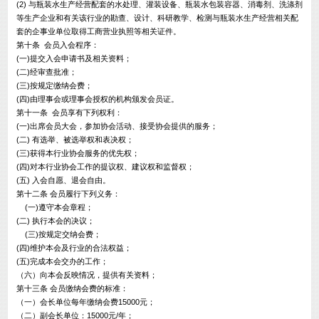
(2) 与瓶装水生产经营配套的水处理、灌装设备、瓶装水包装容器、消毒剂、洗涤剂
等生产企业和有关该行业的勘查、设计、科研教学、检测与瓶装水生产经营相关配
套的企事业单位取得工商营业执照等相关证件。
第十条 会员入会程序：
(一)提交入会申请书及相关资料；
(二)经审查批准；
(三)按规定缴纳会费；
(四)由理事会或理事会授权的机构颁发会员证。
第十一条 会员享有下列权利：
(一)出席会员大会，参加协会活动、接受协会提供的服务；
(二) 有选举、被选举权和表决权；
(三)获得本行业协会服务的优先权；
(四)对本行业协会工作的提议权、建议权和监督权；
(五) 入会自愿、退会自由。
第十二条 会员履行下列义务：
(一)遵守本会章程；
(二) 执行本会的决议；
(三)按规定交纳会费；
(四)维护本会及行业的合法权益；
(五)完成本会交办的工作；
（六）向本会反映情况，提供有关资料；
第十三条 会员缴纳会费的标准：
（一）会长单位每年缴纳会费15000元；
（二）副会长单位：15000元/年；