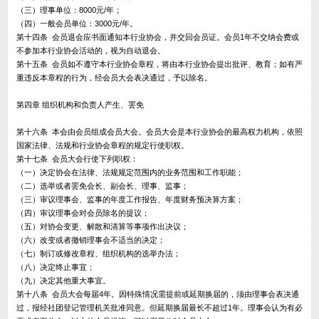
（三）理事单位：8000元/年；
（四）一般会员单位：3000元/年。
第十四条 会员退会应书面通知本行业协会，并交回会员证。会员1年不交纳会费或
不参加本行业协会活动的，视为自动退会。
第十五条 会员如不遵守本行业协会章程，将由本行业协会提出批评、教育；如有严
重违反本章程的行为，经会员大会表决通过，予以除名。
第四章 组织机构和负责人产生、罢免
第十六条 本会由会员组成会员大会。会员大会是本行业协会的最高权力机构，依照
国家法律、法规和行业协会章程的规定行使职权。
第十七条 会员大会行使下列职权：
（一）决定协会在法律、法规规定范围内的业务范围和工作职能；
（二）选举或者罢免会长、副会长、理事、监事；
（三）审议理事会、监事的年度工作报告、年度财务预决算方案；
（四）审议理事会对会员除名的提议；
（五）对协会变更、解散和清算等事项作出决议；
（六）改变或者撤销理事会不适当的决定；
（七）制订或修改章程、组织机构的选举办法；
（八）决定终止事宜；
（九）决定其他重大事宜。
第十八条 会员大会每届4年。因特殊情况需提前或延期换届的，须由理事会表决通
过，报经社团登记管理机关批准同意。但延期换届最长不超过1年。理事会认为有必