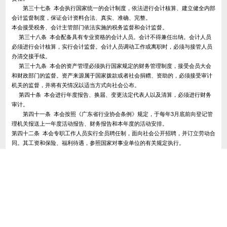
第三十七条 本会执行国家统一的会计制度，依法进行会计核算、建立健全内部
会计监督制度，保证会计资料合法、真实、准确、完整。
本会接受税务、会计主管部门依法实施的税务监督和会计监督。
第三十八条 本会配备具有专业资格的会计人员。会计不得兼任出纳。会计人员
必须进行会计核算，实行会计监督。会计人员调动工作或离职时，必须与接管人员
办清交接手续。
第三十九条 本会的资产管理必须执行国家规定的财务管理制度，接受会员大会
和财政部门的监督。资产来源属于国家拨款或者社会捐赠、资助的，必须接受审计
机关的监督，并将有关情况以适当方式向社会公布。
第四十条 本会进行年度报告、换届、变更法定代表人以及清算，必须进行财务
审计。
第四十一条 本会按照《广东省行业协会条例》规定，于每年3月底前向登记管
理机关报送上一年度活动报告、财务报告和本年度的活动安排。
第四十二条 本会专职工作人员实行全员聘任制，面向社会公开招聘，并订立劳动合
同。其工资和保险、福利待遇，参照国家对事业单位的有关规定执行。
第六章 章程的修改程序
第四十三条 对本会章程的修改，须经理事会表决通过后报会员大会审议。
第四十四条 本会修改的章程，须在会员大会通过后30日内，报登记管理机关
核准后生效。
第七章 终止程序及终止后的财产处理
第四十五条 本会有以下情形之一，应当终止，并由理事会或常务理事会提出注销动