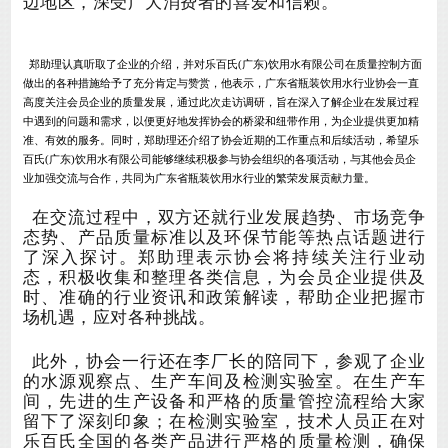
边地区，深受广大消费者的喜爱和信赖。
郑助理认真听取了企业的介绍，并对乐百
氏
(广东)饮用水有限公司在
质量控制方面
做出的各种措施
给予了充分肯定
与赞赏
，
他表示，广东省瓶装饮用水行业协会一直
高度关注会员企业的
质量
发展，通过此次走访调研，旨在深入了解企业在发展过程
中遇到的问题和需求，以便更好地发挥协会的桥梁和纽带作用，为企业提供更加精
准、有效的服务。同时，郑助理还介绍了协会近期的工作重点和
后续活动
，希望乐
百
氏
(广东)饮用水有限公司能够继续积极参与协会组织的各项活动，与其他会员企
业加强交流与合作，共同为广东省瓶装饮用水行业的繁荣发展贡献力量。
在交流过程中，双方还就行业发展趋势、市场竞争
态势、产品质量标准以及环保节能等热点话题进行
了深入探讨。
郑助理
表示协会将持续关注行业动
态，积极收集和整理各类信息，为会员企业提供及
时、准确的行业资讯和政策解读，帮助企业把握市
场机遇，应对各种挑战。
此外，
协会
一行还在
李厂长
的陪同下，参观了企业
的
水源观察点、
生产车间
及检测
实验室。在生产车
间，先进的生产设备和严格的质量管控流程给大家
留下了深刻印象；在
检测
实验室，技术人员正在对
乐百氏全国的
各类产品进行严格的质量检测，确保