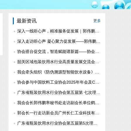
最新资讯
更多
深入一线听心声，精准服务促发展｜郭伟鹏会长带队走访珠海片区会员企业
深入走访听心声 凝心聚力促发展——郭伟鹏会长率队走访肇庆区域会员单位
协会搭台促交流，智造赋能谱新篇——协会组织副会长单位赴芙蓉山泉、长仁科技走访学习
韶关区域包装饮用水行业高质量发展交流会圆满举办
我会牵头组织《防伪溯源型智能饮水设备》团体标准起草组工作会议 凝聚行业共识助推高质量发展
协会参与中国饮料工业协会2025年年会及CBST2026国际展等系列活动
广东省瓶装饮用水行业协会第五届第 七次理事会会议在广州顺利召开
我会会长郭伟鹏率秘书处走访副会长单位鹤山市华山泉食品饮料有限公司、会员单位佛山市顺德区威狮卡普塑料制品有限公司
郭会长一行走访新会员广州长仁工业科技有限公司、广州文莉纯净水有限公司、监事单位广州市南方山泉饮料有限公司
广东省瓶装饮用水行业协会第五届第5次理事会会议顺利召开