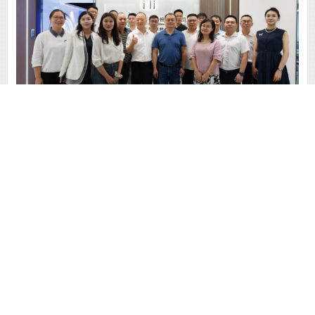
未来，我会将持续发挥行业桥梁纽带作用，稳步推
进团体标准编制工作，凝聚
行业力量，以标准引领
创新、以规范推动发展，助力广东省
包装
饮用水及
智能饮水设备产业高质量、可持续发展！
首页
协会动态
申请入会
会员风采
行业资讯
健康知识
联系我们
协会客服电话：020-81369011
周一至周五09:00-17:00