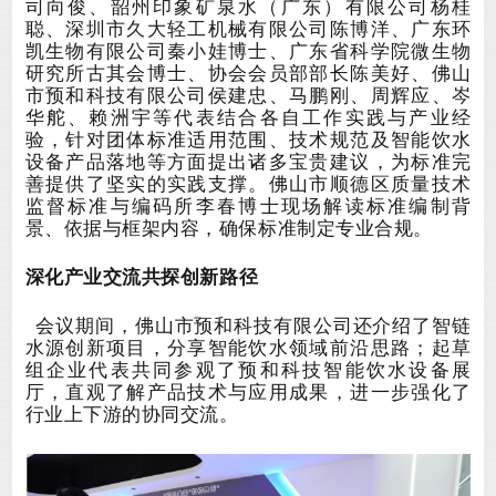
司向俊
、
韶州印象矿泉水（广东）有限公司
杨桂
聪
、
深圳市久大轻工机械有限公司陈博洋
、
广东环
凯生物有限公司秦小娃博士
、
广东省科学院微生物
研究所
古其会
博士
、
协会
会员部
部长
陈美好
、
佛山
市预和科技有限公司
侯建忠、马鹏刚、周辉应、岑
华舵、赖洲宇
等
代表结合
各自
工作
实践与产业经
验，针对团体标准适用范围、技术规范及智能饮水
设备产品落地等方面提出诸多宝贵建议，为标准完
善提供了坚实的实践支撑。
佛山市顺德区质量技术
监督标准与
编
码所李春博士
现场解读标准编制背
景、依据与框架内容，确保标准制定专业合规。
深化产业交流
共探创新路径
会议期间，
佛山市预和科技有限公司
还介绍了智链
水源创新项目，分享智能饮水领域前沿思路；
起草
组
企业
代表
共同参观
了
预和科技
智能饮水设备展
厅，直观了解产品技术与应用成果，进一步强化了
行业上下游的协同交流。