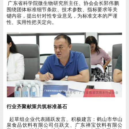
广东省
科学院
微生物
研究所
主任
、
协会
会长
郭伟鹏
围绕团体标准细节条款、技术参数、指标要求等关
键内容，提出针对性
专
业
意见，为标准文本的严谨
性、实用性把关定向。
行业齐聚献策
共筑标准基石
起草组
企业代表踊跃发言、积极建言：
鹤山市华山
泉食品饮料有限公司任跃文
、
广东禅宝饮料有限公