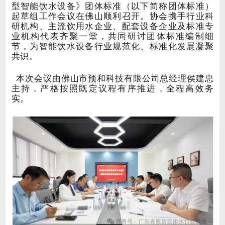
型
智能饮水设备
》
团体标准
（
以下
简称
团体标准
）
起草组工作会议
在佛山顺利召开。协会携手行业科
研机构、主流饮用水企业、配套设备企业及标准专
业机构代表齐聚一堂，共同研讨团体标准编制细
节，为智能饮水设备行业规范化、标准化发展凝聚
共识。
本次会议由佛山市预和科技有限公司
总经理
侯建忠
主持，严格按照既定议程有序推进，全程高效务
实。