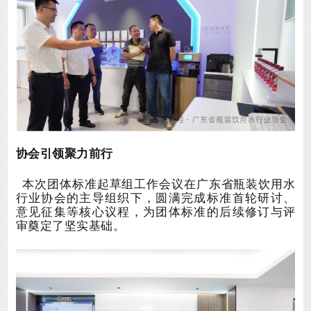
协会引领
聚力前行
本次
团体
标准
起草
组
工作
会议
在广东省瓶装饮用水
行业协会的主导组织下，圆满完成标准首轮研讨、
意见征集等核心议程，为
团体标准的后续修订与
评
审
奠定了坚实基础。