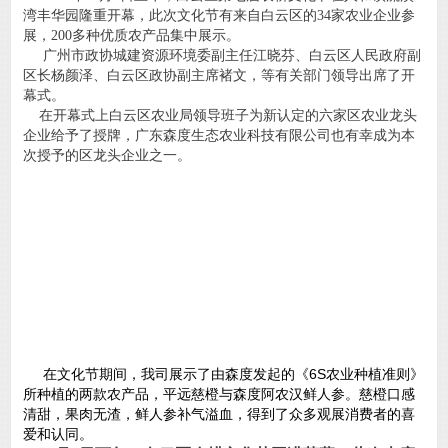
湾丰华园隆重开幕，此次文化节有来自白云区的34家农业企业参
展，200多种优质农产品集中展示。
广州市政协城建资源环境委副主任江晓芬、白云区人民政府副
区长杨颜泽、白云区政协副主席褚文，等有关部门领导出席了开
幕式。
在开幕式上白云区农业局领导班子为新认定的六家区农业龙头
企业给予了授牌，广东森度生态农业科技有限公司也有幸成为本
次授予的区龙头企业之一。
在文化节期间，我司展示了由森度发起的《6S农业种植准则》
所种植的两款农产品，平远慈橙与森度阿农汉鲜人参。慈橙口感
清甜，果肉无渣，鲜人参补气溢血，得到了众多观展消费者的喜
爱和认同。